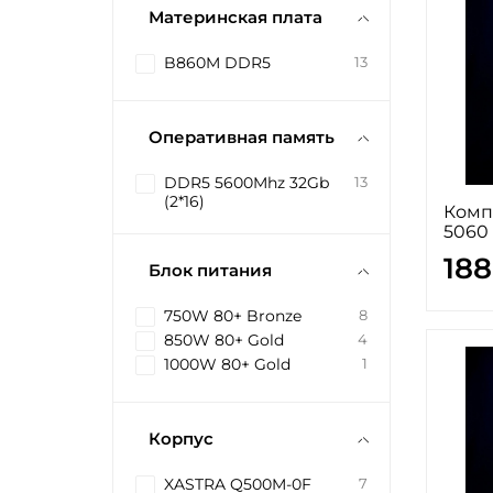
Материнская плата
B860M DDR5
13
Оперативная память
DDR5 5600Mhz 32Gb
13
(2*16)
Компь
5060 
188
Блок питания
750W 80+ Bronze
8
850W 80+ Gold
4
1000W 80+ Gold
1
Корпус
XASTRA Q500M-0F
7