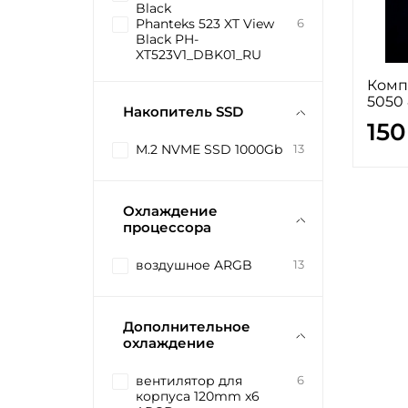
Black
Phanteks 523 XT View
6
Black PH-
XT523V1_DBK01_RU
Компь
5050
Накопитель SSD
150
M.2 NVME SSD 1000Gb
13
Охлаждение
процессора
воздушное ARGB
13
Дополнительное
охлаждение
вентилятор для
6
корпуса 120mm x6