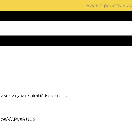
Время работы маст
им лицам): sale@2kcomp.ru
aps/-/CPvsRU0S