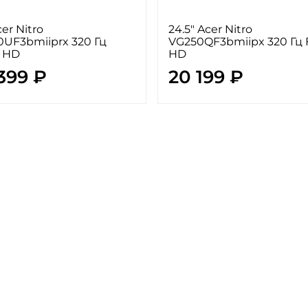
cer Nitro
24.5" Acer Nitro
0UF3bmiiprx 320 Гц
VG250QF3bmiipx 320 Гц F
 HD
HD
399 ₽
20 199 ₽