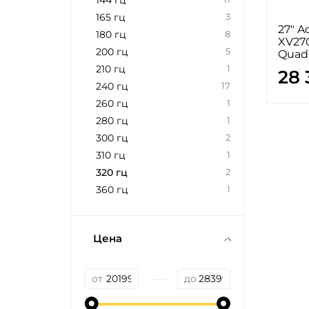
144 гц
165 гц
3
27" A
180 гц
8
XV27
200 гц
5
Quad
210 гц
1
28 
240 гц
17
260 гц
1
280 гц
1
300 гц
2
310 гц
1
320 гц
2
360 гц
1
Цена
—
от
до