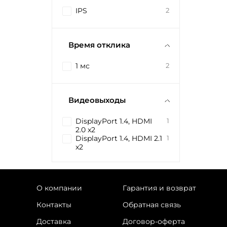
IPS
2
Время отклика
1 мс
2
Видеовыходы
DisplayPort 1.4, HDMI
1
2.0 x2
DisplayPort 1.4, HDMI 2.1
1
x2
О компании
Гарантия и возврат
Контакты
Обратная связь
Доставка
Договор-оферта