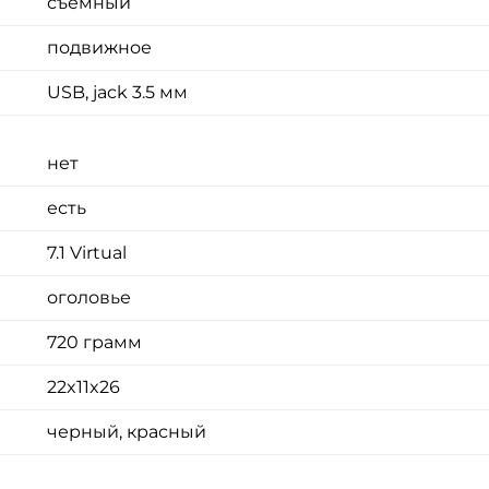
съемный
подвижное
USB, jack 3.5 мм
нет
есть
7.1 Virtual
оголовье
720 грамм
22x11x26
черный, красный