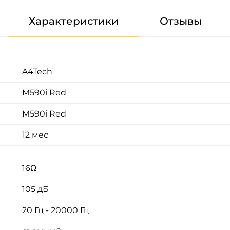
Характеристики
Отзывы
A4Tech
M590i Red
M590i Red
12 мес
16Ω
105 дБ
20 Гц - 20000 Гц