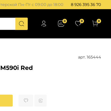
ерской Пн-Пт с 09:00 до 18:00
8 926 395 36 70
0
0
0
арт.
165444
 M590i Red