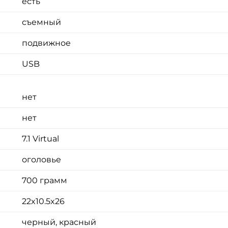
есть
съемный
подвижное
USB
нет
нет
7.1 Virtual
оголовье
700 грамм
22x10.5x26
черный, красный